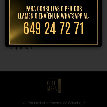
Forma
-
Color
-
Material
-
Capacidad
-
Av. Comunidad Autónoma de Canarias, 3