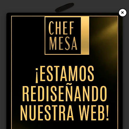
Marca
-
×
Colección
-
Forma
-
Bandeja 33,5cm nobile
14,95
€
IVA incl.
Color
-
Añadir al presupuesto
Material
-
Capacidad
-
Tipo
-
Marca
-
Colección
-