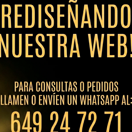
 vino tinto Lifestyle 63cl
Copa vino tinto Style 63cl
3
€
IVA incl.
4,20
€
IVA incl.
Añadir al presupuesto
Añadir al presupuesto