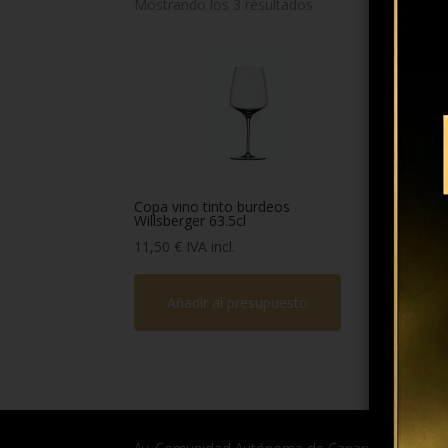
Mostrando los 3 resultados
Tipo
Marca
Colección
Copa vino tinto burdeos
Copa
Willsberger 63.5cl
Color
5,7
11,50
€
IVA incl.
Material
Añadir al presupuesto