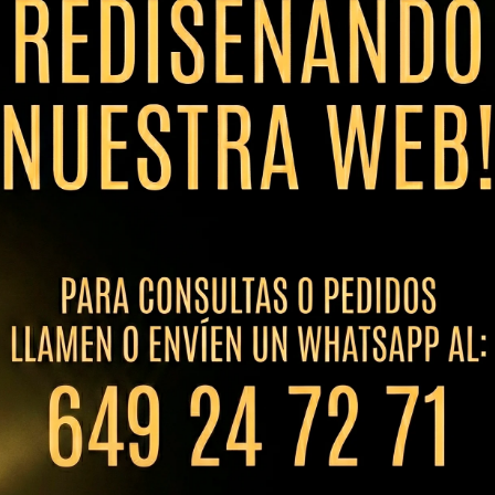
-
-
-