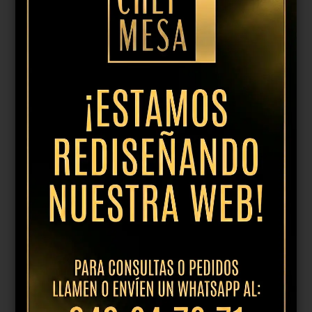
Material
-
Anchura del producto
-
Altura del producto
-
Largo del producto
-
No se han encontrado productos que
coincidan con tu selección.