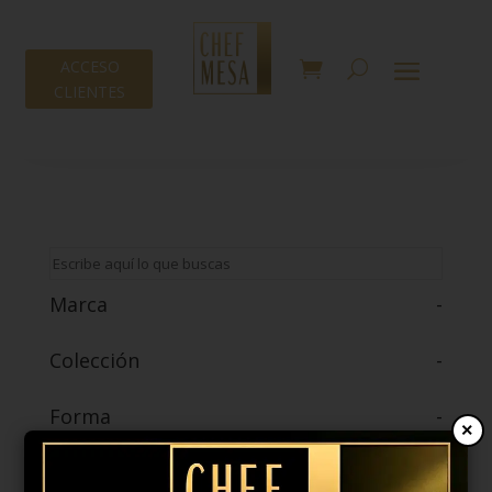
ACCESO
CLIENTES
Marca
-
Colección
-
Forma
-
×
Color
-