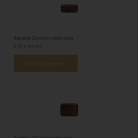
Marca
-
Forma
-
Color
-
Bandeja 22x10cm oxido rusty
8,50
€
IVA incl.
Material
-
Añadir al presupuesto
Capacidad
-
Bandeja 28x20cm oxido rusty