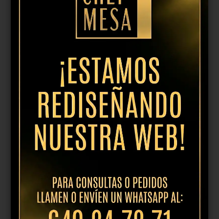
Plato llano 26cm oxido rusty
14,95
€
IVA incl.
Añadir al presupuesto