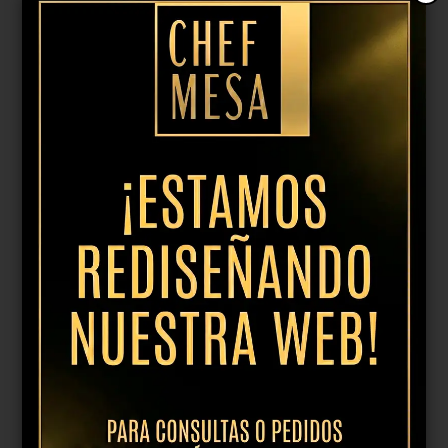
Plato llano Jersey amarillo 21cm
11,32
€
IVA incl.
Añadir al presupuesto
Plato llano Jersey amarillo 27cm
15,38
€
IVA incl.