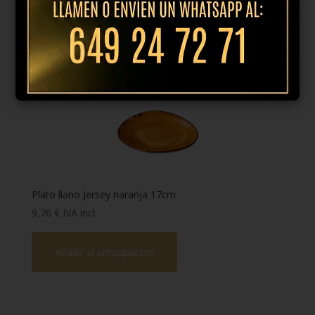
Añadir al presupuesto
Plato llano Jersey naranja 17cm
9,76
€
IVA incl.
Añadir al presupuesto