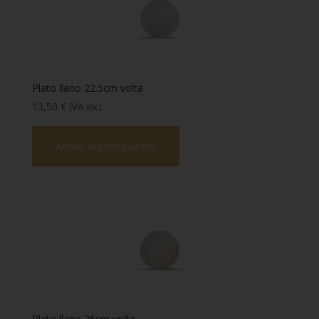
Marca
-
Colección
-
Forma
-
Plato llano 22.5cm volta
13,50
€
IVA incl.
Material
-
Añadir al presupuesto
Capacidad
-
Plato llano 26cm volta