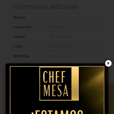
Información adicional
Marca
F2D
Colección
OXIDO BLUE
Forma
RECTANGULAR
Color
AZUL
,
TEXTURA
Material
PORCELANA
×
Anchura
28X20CM
15,95
€
IVA incl.
Bandeja