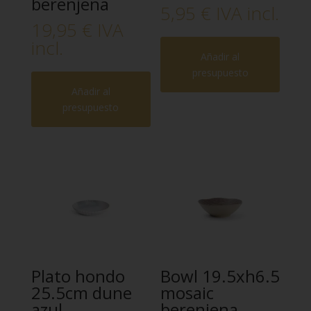
berenjena
5,95
€
IVA incl.
19,95
€
IVA
incl.
Añadir al
presupuesto
Añadir al
presupuesto
Plato hondo
Bowl 19.5xh6.5
25.5cm dune
mosaic
azul
berenjena