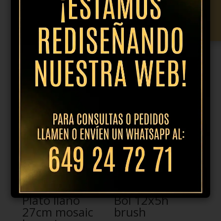
28x20cm
Añadir al presupuesto
oxido
blue
cantidad
Productos relacionados
Plato llano
Bol 12x5h
27cm mosaic
brush