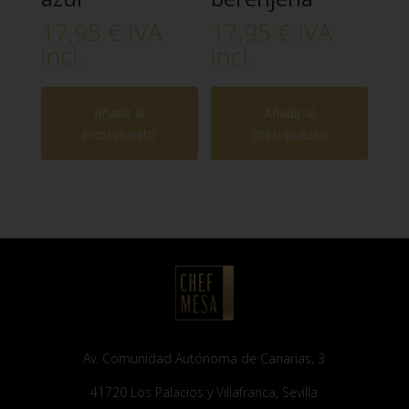
17,95
€
IVA
17,95
€
IVA
incl.
incl.
Añadir al
Añadir al
presupuesto
presupuesto
Av. Comunidad Autónoma de Canarias, 3
41720 Los Palacios y Villafranca, Sevilla