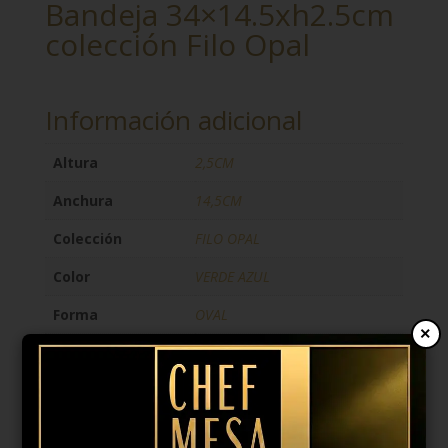
Bandeja 34×14.5xh2.5cm
colección Filo Opal
Información adicional
Altura
2,5CM
Anchura
14,5CM
Colección
FILO OPAL
Color
VERDE AZUL
Forma
OVAL
×
Largo
34CM
Marca
F2D
Material
PORCELANA