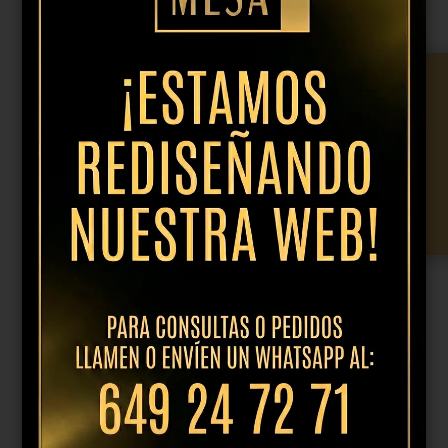
14,95
€
IVA incl.
Bandeja
34x14.5xh2.5cm
Añadir al presupuesto
colección
Filo
Opal
cantidad
Productos relacionados