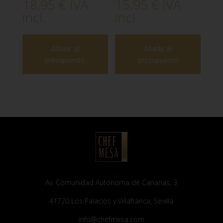
18,95
€
IVA
15,95
€
IVA
incl.
incl.
Añadir al
Añadir al
presupuesto
presupuesto
Av. Comunidad Autónoma de Canarias, 3
41720 Los Palacios y Villafranca, Sevilla
info@chefmesa.com