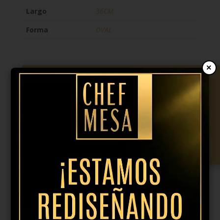
Largo
36CM
Forma
OVAL
×
16,31
€
IVA incl.
Bandeja
blanca
Añadir al presupuesto
Simple
plus
36cm
cantidad