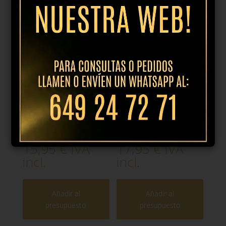
Productos relacionados
Plato llano
Plato hondo
25.5cm dune
25.5cm dune
azul
azul
15,95
€
IVA
17,95
€
IVA
incl.
incl.
Añadir al
Añadir al
presupuesto
presupuesto