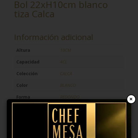
Bol 22xH10cm blanco
tiza Calca
Información adicional
Altura
10CM
Capacidad
4CL
Colección
CALCA
Color
BLANCO
Forma
REDONDO
×
Largo
22CM
Marca
F2D
Material
PORCELANA