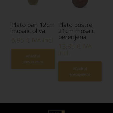
Plato pan 12cm
Plato postre
mosaic oliva
21cm mosaic
berenjena
6,95
€
IVA incl.
13,95
€
IVA
incl.
Añadir al
presupuesto
Añadir al
presupuesto