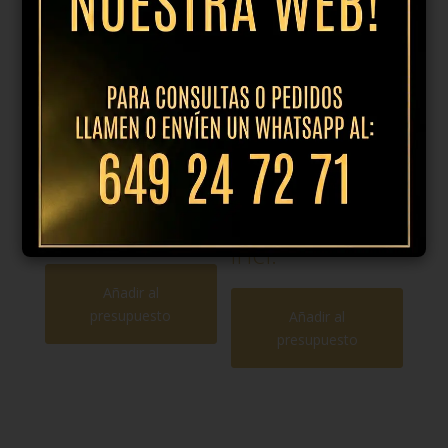
Plato hondo
Plato llano
25cm brush
25.5cm dune
azul
19,95
€
IVA
15,95
€
IVA
incl.
incl.
Añadir al
presupuesto
Añadir al
presupuesto