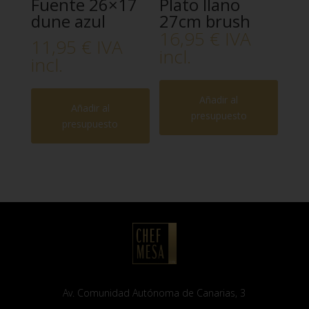
Fuente 26×17
Plato llano
dune azul
27cm brush
16,95
€
IVA
11,95
€
IVA
incl.
incl.
Añadir al
Añadir al
presupuesto
presupuesto
Av. Comunidad Autónoma de Canarias, 3