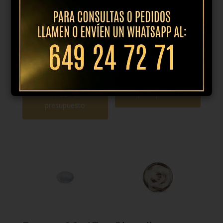
Plato llano
Plato postre
25.5cm dune
21cm brush
azul
11,95
€
IVA
15,95
€
IVA
incl.
incl.
Añadir al
presupuesto
Añadir al
presupuesto