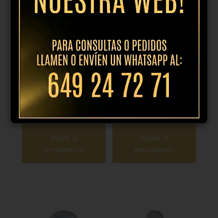
Plato hondo
Plato llano
25.5cm dune
28cm dune
azul
azul
17,95
€
IVA
21,95
€
IVA
incl.
incl.
Añadir al
Añadir al
presupuesto
presupuesto