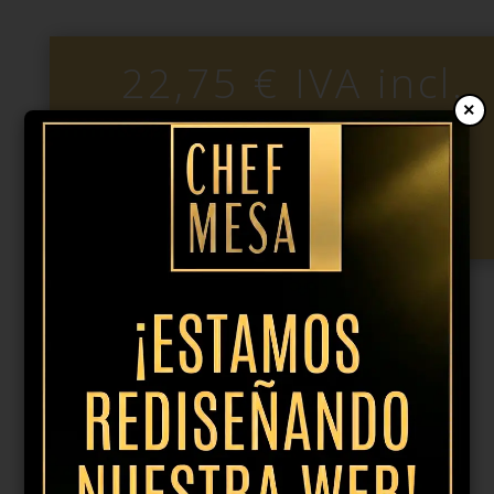
22,75
€
IVA incl.
×
Bowl
degustación
Añadir al presupuesto
Vulcanic
12cm
cantidad
Productos relacionados