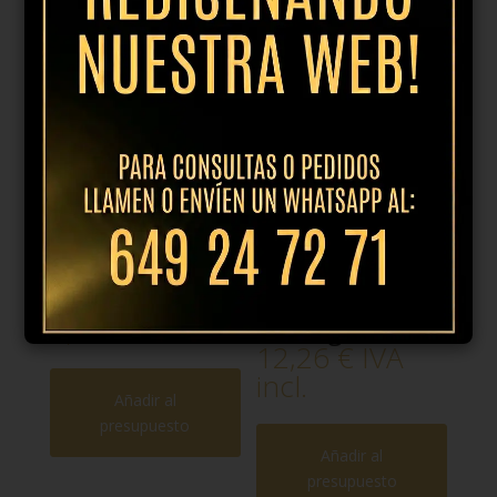
Productos relacionados
Copa champan
Copa vino tinto
Authentis 19cl
borgoña
7,64
€
IVA incl.
Prestige 61cl
12,26
€
IVA
incl.
Añadir al
presupuesto
Añadir al
presupuesto