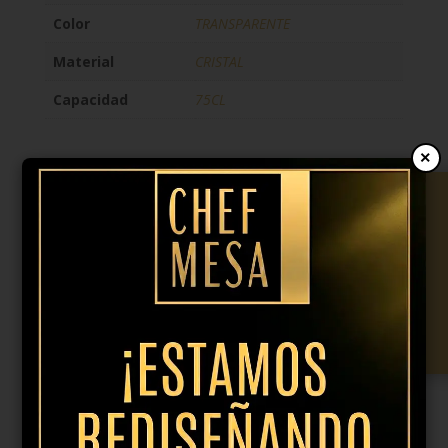
Color
TRANSPARENTE
Material
CRISTAL
Capacidad
75CL
×
3,81
€
IVA incl.
Copa
vino
Añadir al presupuesto
blanco
Novo
75cl
cantidad