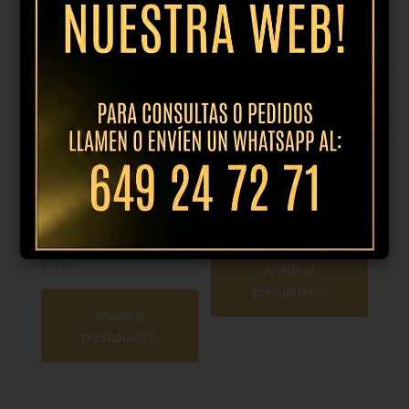
Plato llano
Bol 12x5h
27cm mosaic
brush
berenjena
5,95
€
IVA incl.
19,95
€
IVA
incl.
Añadir al
presupuesto
Añadir al
presupuesto