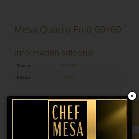
Mesa Quatro Fold 60×60
Información adicional
Marca
EZPELETA
Altura
110CM
×
201,00
€
Color