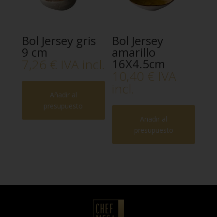
Bol Jersey gris
Bol Jersey
9 cm
amarillo
7,26
€
IVA incl.
16X4.5cm
10,40
€
IVA
incl.
Añadir al
presupuesto
Añadir al
presupuesto