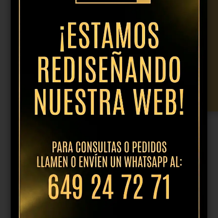
Mesa
Quatro
Fold
60x60
cantidad
Añadir al presupuesto
Productos relacionados