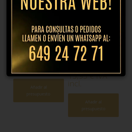
Plato pan 14cm
Plato llano
dune azul
25.5cm dune
azul
5,95
€
IVA incl.
15,95
€
IVA
incl.
Añadir al
presupuesto
Añadir al
presupuesto