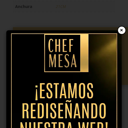
Anchura
21CM
×
9,08
€
IVA incl.
Plato
coupe
Añadir al presupuesto
hondo
Leopard
21CM
cantidad
Productos relacionados