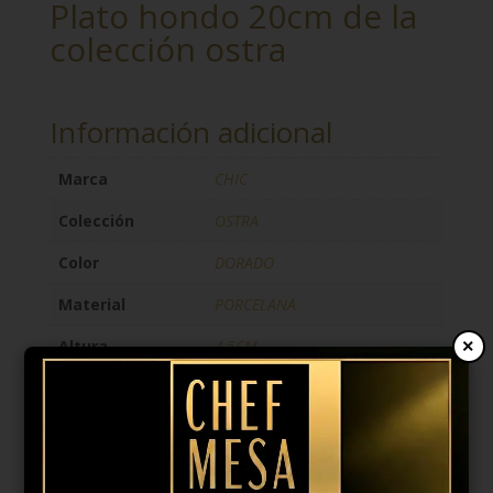
Plato hondo 20cm de la
colección ostra
Información adicional
Marca
CHIC
Colección
OSTRA
Color
DORADO
Material
PORCELANA
Altura
4,5CM
×
Largo
20CM
Forma
REDONDO