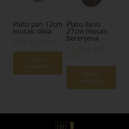
Plato pan 12cm
Plato llano
mosaic oliva
27cm mosaic
berenjena
6,95
€
IVA incl.
19,95
€
IVA
incl.
Añadir al
presupuesto
Añadir al
presupuesto