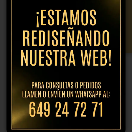
20,95
€
IVA incl.
Plato
hondo
Añadir al presupuesto
25cm
concha
cantidad
Productos relacionados