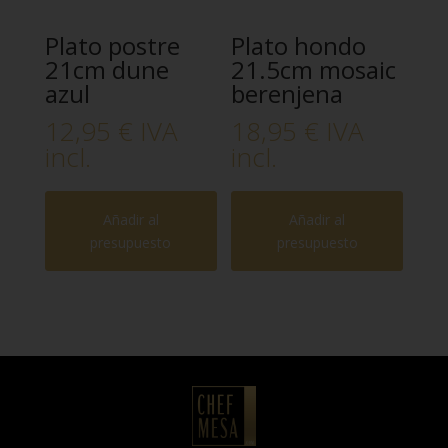
Plato postre
Plato hondo
21cm dune
21.5cm mosaic
azul
berenjena
12,95
€
IVA
18,95
€
IVA
incl.
incl.
Añadir al
Añadir al
presupuesto
presupuesto