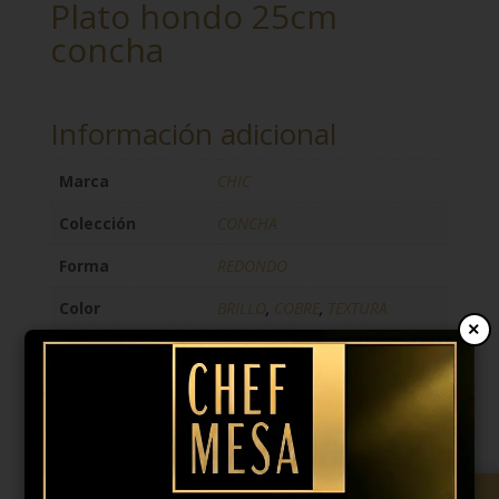
Plato hondo 25cm
concha
Información adicional
Marca
CHIC
Colección
CONCHA
Forma
REDONDO
Color
BRILLO
,
COBRE
,
TEXTURA
×
Anchura
25CM
Altura
5CM