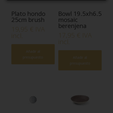
Plato hondo
Bowl 19.5xh6.5
25cm brush
mosaic
berenjena
19,95
€
IVA
17,95
€
IVA
incl.
incl.
Añadir al
presupuesto
Añadir al
presupuesto