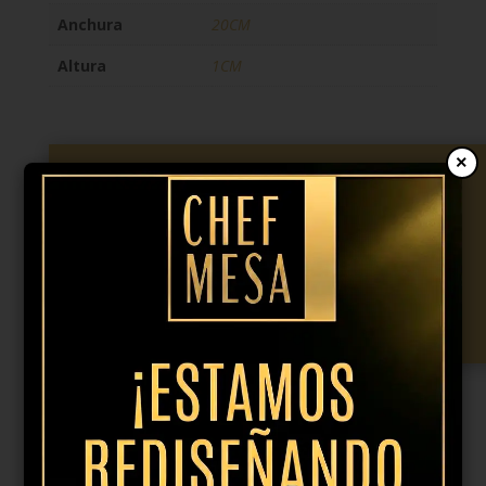
Anchura
20CM
Altura
1CM
×
10,50
€
IVA incl.
Plato
hondo
Añadir al presupuesto
Aparte
20CM
cantidad