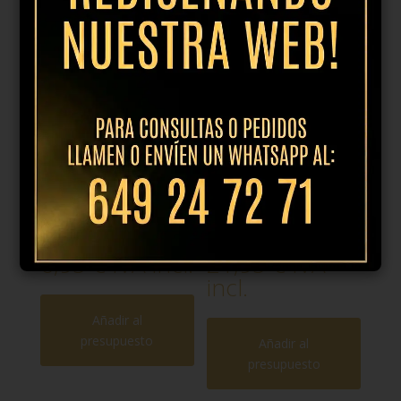
Productos relacionados
Plato pan 12cm
Plato llano
mosaic
28cm dune
berenjena
azul
6,95
€
IVA incl.
21,95
€
IVA
incl.
Añadir al
presupuesto
Añadir al
presupuesto