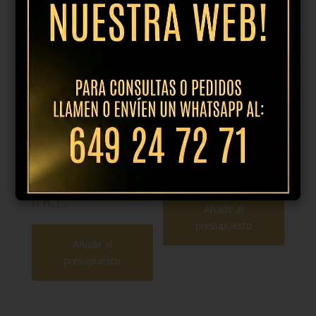
Plato postre
Plato pan 12cm
21cm mosaic
mosaic oliva
oliva
6,95
€
IVA incl.
13,95
€
IVA
incl.
Añadir al
presupuesto
Añadir al
presupuesto