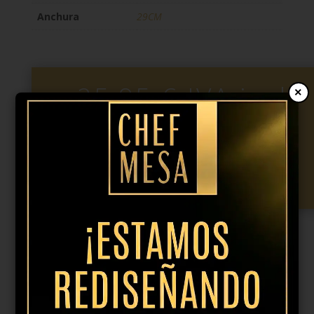
Anchura
29CM
25,95
€
IVA incl.
×
Plato
hondo
Añadir al presupuesto
coupe
blanco
29x6cm
Filo
cantidad
Productos relacionados