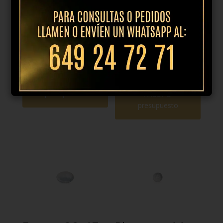
Plato hondo
Plato llano
25cm brush
27cm mosaic
berenjena
19,95
€
IVA
19,95
€
IVA
incl.
incl.
Añadir al
presupuesto
Añadir al
presupuesto