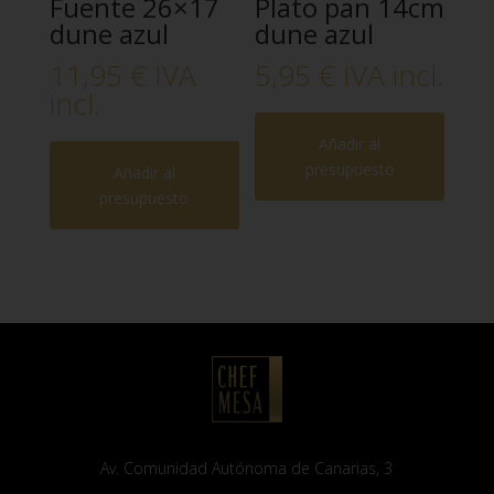
Fuente 26×17
Plato pan 14cm
dune azul
dune azul
11,95
€
IVA
5,95
€
IVA incl.
incl.
Añadir al
presupuesto
Añadir al
presupuesto
Av. Comunidad Autónoma de Canarias, 3