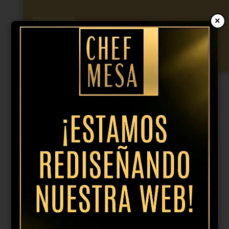
×
Plato
hondo
Añadir al presupuesto
gris
Camaleon
24cm
cantidad
Productos relacionados