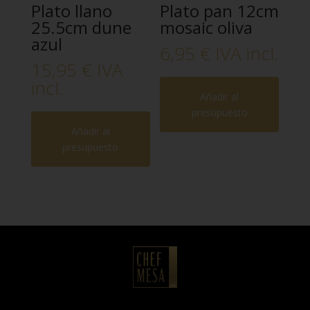
Plato llano
Plato pan 12cm
25.5cm dune
mosaic oliva
azul
6,95
€
IVA incl.
15,95
€
IVA
incl.
Añadir al
presupuesto
Añadir al
presupuesto