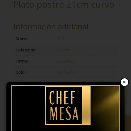
Plato postre 21cm curvo
Información adicional
Marca
F2D
Colección
CURVO
Forma
REDONDO
Color
TEXTURA
×
Material
PORCELANA
Anchura
21CM
12,95
€
IVA incl.