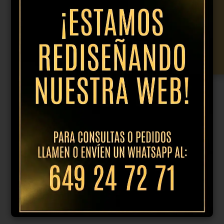
Plato
postre
Añadir al presupuesto
21cm
curvo
cantidad
Productos relacionados