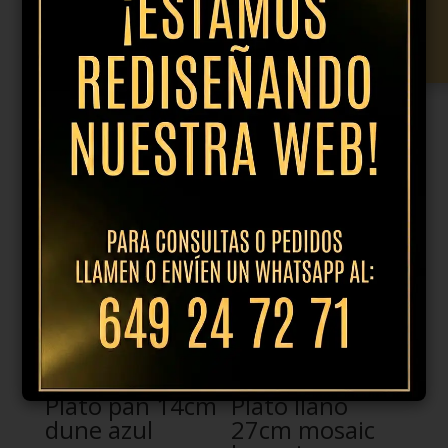
presentación
Añadir al presupuesto
40cm
halo
cantidad
Productos relacionados
Plato pan 14cm
Plato llano
dune azul
27cm mosaic