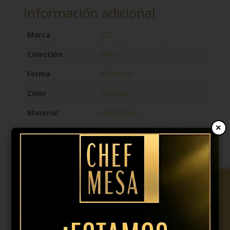
Información adicional
Marca
F2D
Colección
HALO
Forma
REDONDO
Color
TEXTURA
Material
PORCELANA
×
Anchura
40CM
44,95
€
IVA incl.
Plato