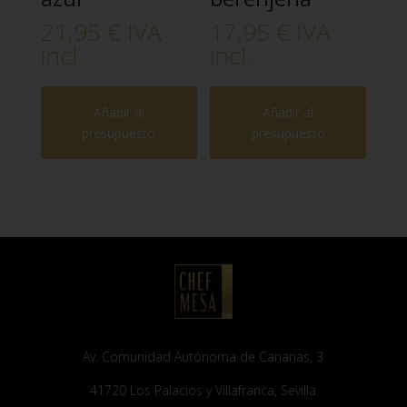
21,95
€
IVA
17,95
€
IVA
incl.
incl.
Añadir al
Añadir al
presupuesto
presupuesto
Av. Comunidad Autónoma de Canarias, 3
41720 Los Palacios y Villafranca, Sevilla