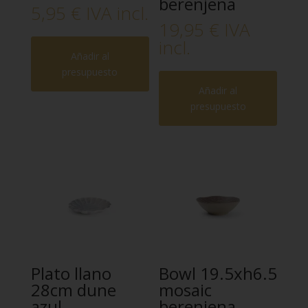
berenjena
5,95
€
IVA incl.
19,95
€
IVA
incl.
Añadir al
presupuesto
Añadir al
presupuesto
Plato llano
Bowl 19.5xh6.5
28cm dune
mosaic
azul
berenjena