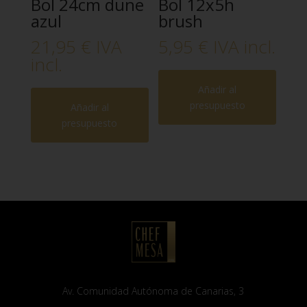
Bol 24cm dune
Bol 12x5h
azul
brush
21,95
€
IVA
5,95
€
IVA incl.
incl.
Añadir al
presupuesto
Añadir al
presupuesto
Av. Comunidad Autónoma de Canarias, 3