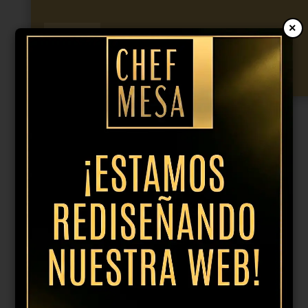
×
Plato
llano
Añadir al presupuesto
rosa
Hygge
28cm
cantidad
Productos relacionados