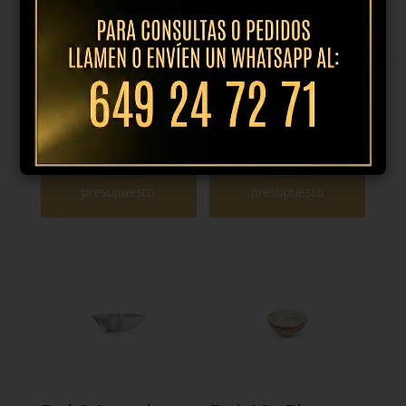
Plato llano
Plato llano
25.5cm dune
28cm dune
azul
azul
15,95
€
IVA
21,95
€
IVA
incl.
incl.
Añadir al
Añadir al
presupuesto
presupuesto