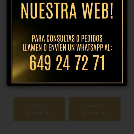
Plato llano
Plato llano
25.5cm dune
28cm dune
azul
azul
15,95
€
IVA
21,95
€
IVA
incl.
incl.
Añadir al
Añadir al
presupuesto
presupuesto