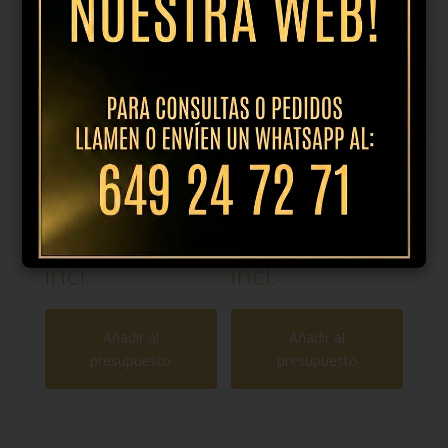
Plato postre
Plato llano
21cm dune
28cm dune
azul
azul
12,95
€
IVA
19,95
€
IVA
incl.
incl.
Añadir al
Añadir al
presupuesto
presupuesto