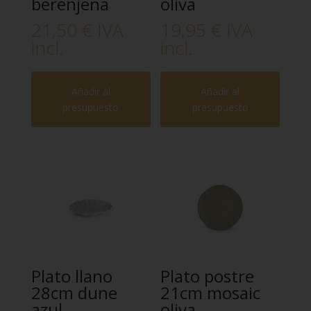
berenjena
oliva
21,50
€
IVA
19,95
€
IVA
incl.
incl.
Añadir al
Añadir al
presupuesto
presupuesto
Plato llano
Plato postre
28cm dune
21cm mosaic
azul
oliva