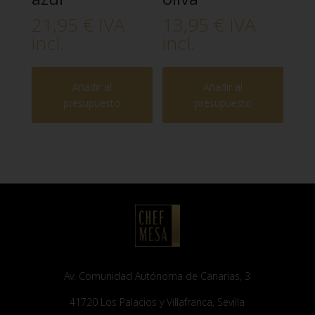
21,95
€
IVA
13,95
€
IVA
incl.
incl.
Añadir al
Añadir al
presupuesto
presupuesto
Av. Comunidad Autónoma de Canarias, 3
41720 Los Palacios y Villafranca, Sevilla