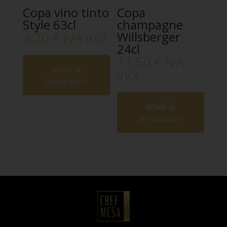
Copa vino tinto
Copa
Style 63cl
champagne
4,20
€
IVA incl.
Willsberger
24cl
11,50
€
IVA
Añadir al
incl.
presupuesto
Añadir al
presupuesto