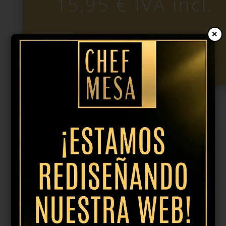
15,95
€
IVA incl.
×
Copa
champan
Añadir al presupuesto
Definition
25cl
cantidad
Productos relacionados