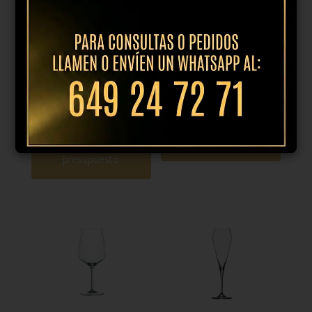
Copa vino tinto
Copa vino tinto
burdeos Adina
Winelovers
prestige 65cl
46cl
12,26
€
IVA
3,30
€
IVA incl.
incl.
Añadir al
presupuesto
Añadir al
presupuesto