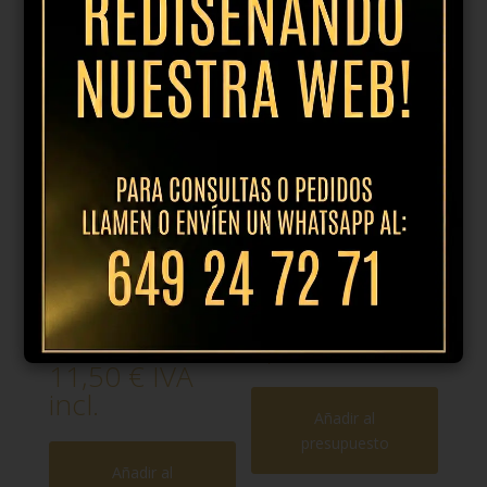
Productos relacionados
Copa
Copa vino tinto
champagne
burdeos
Willsberger
Authentis 65cl
24cl
7,64
€
IVA incl.
11,50
€
IVA
incl.
Añadir al
presupuesto
Añadir al