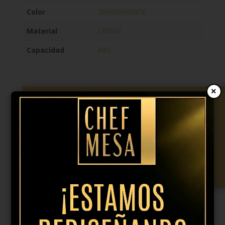
Color
TRANSPARENTE
Material
CRISTAL
Capacidad
64cl
×
4,20
€
IVA incl.
Copa
vino
Añadir al presupuesto
tinto
borgoña
Style
64cl
cantidad