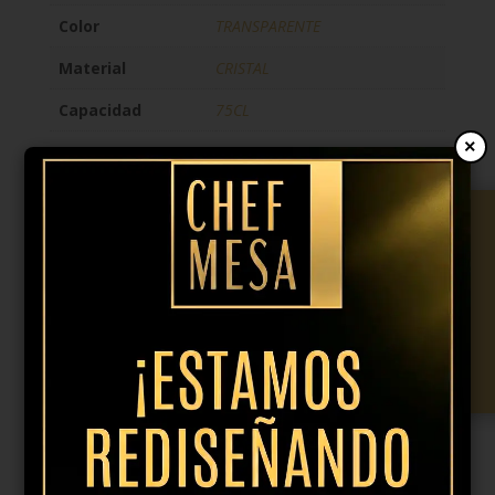
Color
TRANSPARENTE
Material
CRISTAL
Capacidad
75CL
×
15,95
€
IVA incl.
Copa
vino
Añadir al presupuesto
tinto
burdeos
Definition
75cl
cantidad