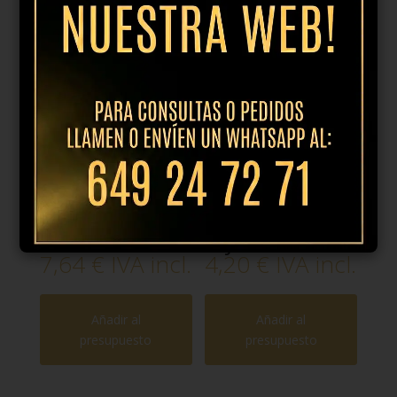
Productos relacionados
Copa vino tinto
Copa vino tinto
Authentis 48cl
Style 63cl
7,64
€
IVA incl.
4,20
€
IVA incl.
Añadir al
Añadir al
presupuesto
presupuesto